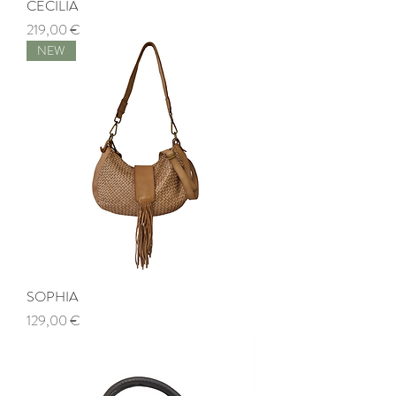
CECILIA
Prezzo
219,00 €
NEW
SOPHIA
Prezzo
129,00 €