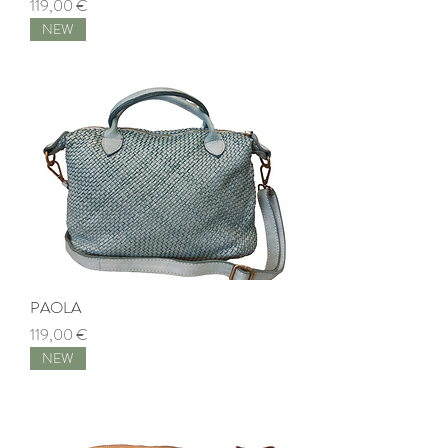
Prezzo
119,00 €
NEW
PAOLA
Prezzo
119,00 €
NEW